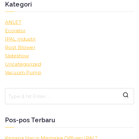
Kategori
ANLET
Ecorator
IPAL Industri
Root Blower
Slideshow
Uncategorized
Vacuum Pump
S
e
a
Pos-pos Terbaru
r
c
Kenapa Harus Memakai Diffuser IPAL?