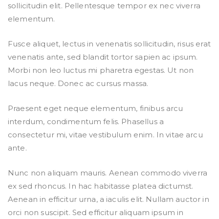
sollicitudin elit. Pellentesque tempor ex nec viverra
elementum.
Fusce aliquet, lectus in venenatis sollicitudin, risus erat
venenatis ante, sed blandit tortor sapien ac ipsum.
Morbi non leo luctus mi pharetra egestas. Ut non
lacus neque. Donec ac cursus massa.
Praesent eget neque elementum, finibus arcu
interdum, condimentum felis. Phasellus a
consectetur mi, vitae vestibulum enim. In vitae arcu
ante.
Nunc non aliquam mauris. Aenean commodo viverra
ex sed rhoncus. In hac habitasse platea dictumst.
Aenean in efficitur urna, a iaculis elit. Nullam auctor in
orci non suscipit. Sed efficitur aliquam ipsum in