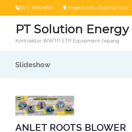
Loncat
(021) 89324986
Hegarmanah, Cikarang Ti
ke
konten
PT Solution Energy
Kontraktor WWTP STP Equipment Jepang
Slideshow
ANLET ROOTS BLOWER