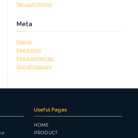
Vacuum Pump
Meta
Masuk
Feed entri
Feed komentar
WordPress.org
Useful Pages
HOME
ur
PRODUCT