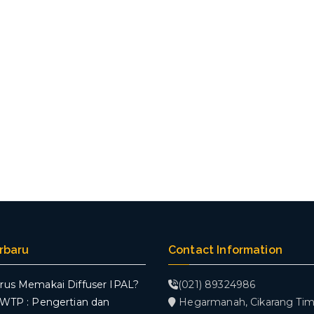
erbaru
Contact Information
rus Memakai Diffuser IPAL?
(021) 89324986
WWTP : Pengertian dan
Hegarmanah, Cikarang Tim