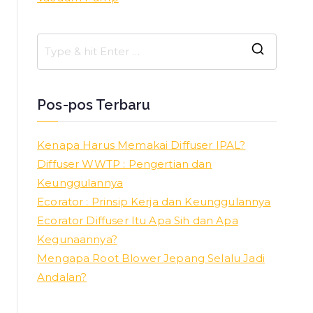
S
e
a
Pos-pos Terbaru
r
c
Kenapa Harus Memakai Diffuser IPAL?
h
Diffuser WWTP : Pengertian dan
f
Keunggulannya
o
Ecorator : Prinsip Kerja dan Keunggulannya
r
Ecorator Diffuser Itu Apa Sih dan Apa
:
Kegunaannya?
Mengapa Root Blower Jepang Selalu Jadi
Andalan?