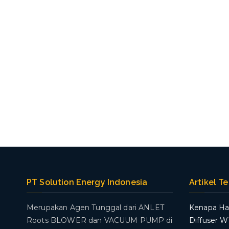
PT Solution Energy Indonesia
Artikel T
Merupakan Agen Tunggal dari ANLET
Kenapa Ha
Roots BLOWER dan VACUUM PUMP di
Diffuser 