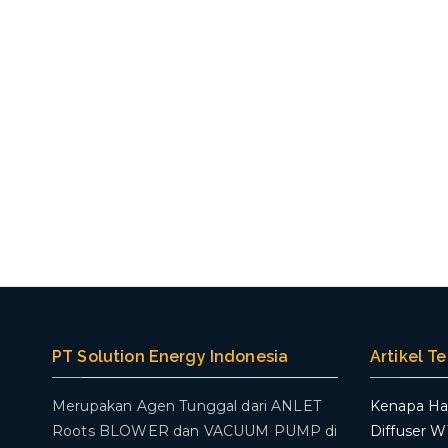
PT Solution Energy Indonesia
Artikel T
Merupakan Agen Tunggal dari ANLET
Kenapa Ha
Roots BLOWER dan VACUUM PUMP di
Diffuser 