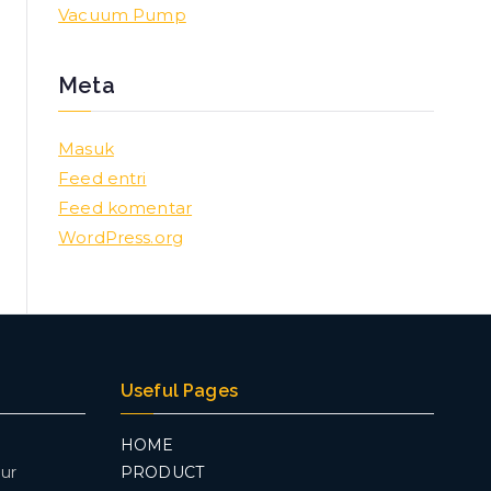
Vacuum Pump
Meta
Masuk
Feed entri
Feed komentar
WordPress.org
Useful Pages
HOME
ur
PRODUCT