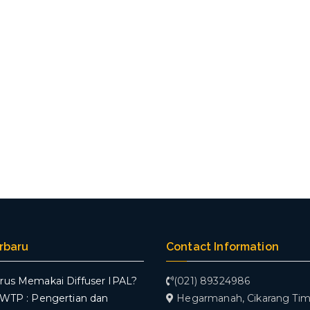
erbaru
Contact Information
rus Memakai Diffuser IPAL?
(021) 89324986
WWTP : Pengertian dan
Hegarmanah, Cikarang Tim