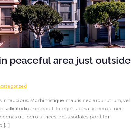
n peaceful area just outside
categorized
n faucibus. Morbi tristique mauris nec arcu rutrum, vel
 sollicitudin imperdiet. Integer lacinia ac neque nec
enas ut libero ultrices lacus sodales porttitor.
c […]