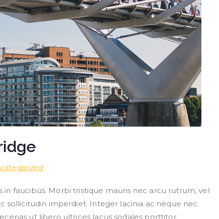
ridge
categorized
n faucibus. Morbi tristique mauris nec arcu rutrum, vel
 sollicitudin imperdiet. Integer lacinia ac neque nec
enas ut libero ultrices lacus sodales porttitor.