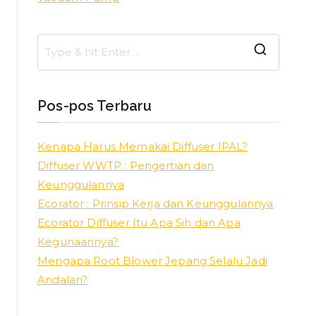
S
e
a
Pos-pos Terbaru
r
c
Kenapa Harus Memakai Diffuser IPAL?
h
Diffuser WWTP : Pengertian dan
f
Keunggulannya
o
Ecorator : Prinsip Kerja dan Keunggulannya
r
Ecorator Diffuser Itu Apa Sih dan Apa
:
Kegunaannya?
Mengapa Root Blower Jepang Selalu Jadi
Andalan?