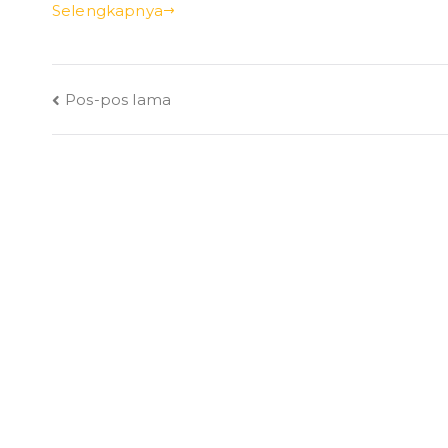
Selengkapnya
Navigasi
Pos-pos lama
pos