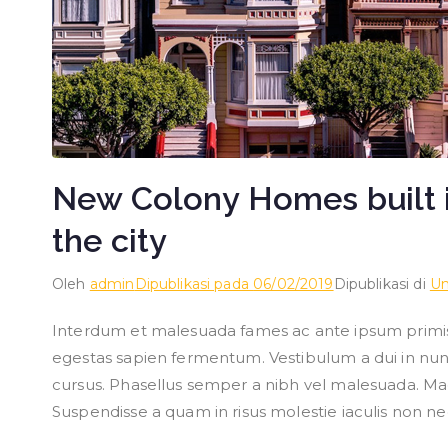
New Colony Homes built i
the city
Oleh
admin
Dipublikasi pada
06/02/2019
Dipublikasi di
Un
Interdum et malesuada fames ac ante ipsum primis i
egestas sapien fermentum. Vestibulum a dui in nunc
cursus. Phasellus semper a nibh vel malesuada. Maec
Suspendisse a quam in risus molestie iaculis non ne