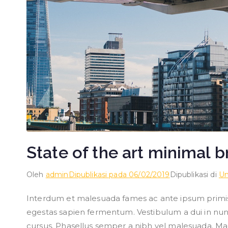
State of the art minimal b
Oleh
admin
Dipublikasi pada
06/02/2019
Dipublikasi di
Un
Interdum et malesuada fames ac ante ipsum primis i
egestas sapien fermentum. Vestibulum a dui in nunc
cursus. Phasellus semper a nibh vel malesuada. Maec