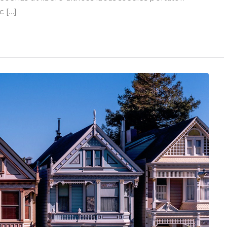
c […]