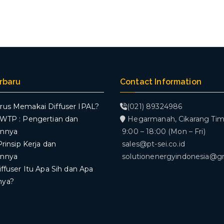
erbaru
Contact Information
rus Memakai Diffuser IPAL?
(021) 89324986
WWTP : Pengertian dan
Hegarmanah, Cikarang Tim
annya
9:00 – 18:00 (Mon – Fri)
Prinsip Kerja dan
sales@pt-sei.co.id
annya
solutionenergyindonesia@g
iffuser Itu Apa Sih dan Apa
nya?