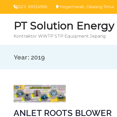
Loncat
(021) 89324986
Hegarmanah, Cikarang Ti
ke
konten
PT Solution Energy
Kontraktor WWTP STP Equipment Jepang
Year:
2019
ANLET ROOTS BLOWER